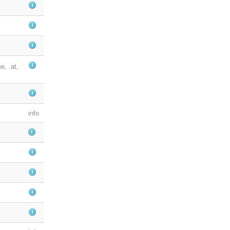
e, .at,
info