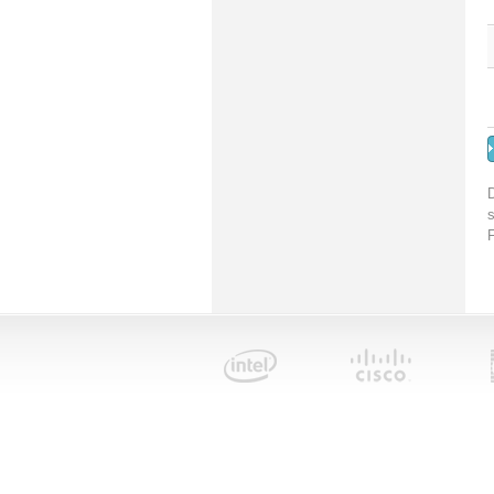
D
s
F