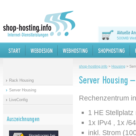
500MB Webs
shop-hosting.info
>
Housing
>
Ser
Rack Housing
Server Housing
Rechenzentrum in
LiveConfig
1 HE Stellplatz
1x IPv4 , 1x /6
inkl. Strom (10