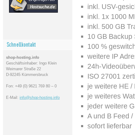
inkl. USV-gesi
inkl. 1x 1000 M
inkl. 500 GB Tra
10 GB Backup
100 % geswitch
weitere IP Adr
shop-hosting.info
Geschäftsinhaber: Ingo Klein
24h-Videoübe
Weimarer Straße 22
D-92245 Kümmersbruck
ISO 27001 zertif
je weitere HE /
Fon: +49 (0) 9621 769 80 – 0
je weiteres Wat
E-Mail:
info@shop-hosting.info
jeder weitere G
A und B Feed /
sofort lieferbar